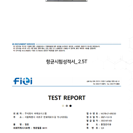
항균시험성적서_ 2.5T