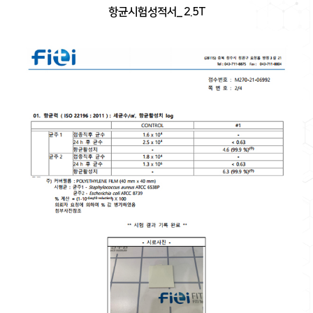
항균시험성적서_ 2.5T