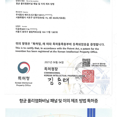
향균 폴리염화비닐 패널 및 이의 제조 방법 특허증